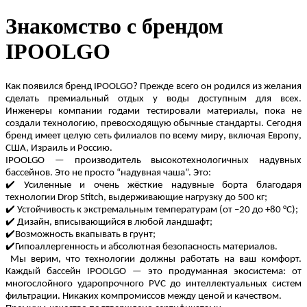
Знакомство с брендом
IPOOLGO
Как появился бренд IPOOLGO? Прежде всего он родился из желания
сделать премиальный отдых у воды доступным для всех.
Инженеры компании годами тестировали материалы, пока не
создали технологию, превосходящую обычные стандарты. Сегодня
бренд имеет целую сеть филиалов по всему миру, включая Европу,
США, Израиль и Россию.
IPOOLGO — производитель высокотехнологичных надувных
бассейнов. Это не просто “надувная чаша”. Это:
✔
Усиленные и очень жёсткие надувные борта благодаря
технологии Drop Stitch, выдерживающие нагрузку до 500 кг;
✔
Устойчивость к экстремальным температурам (от –20 до +80 °С);
✔
Дизайн, вписывающийся в любой ландшафт;
✔
Возможность вкапывать в грунт;
✔
Гипоаллергенность и абсолютная безопасность материалов.
Мы верим, что технологии должны работать на ваш комфорт.
Каждый бассейн IPOOLGO — это продуманная экосистема: от
многослойного ударопрочного PVC до интеллектуальных систем
фильтрации. Никаких компромиссов между ценой и качеством.