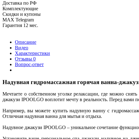
Доставка по РФ
Комплектующие
Скидки и купоны
MAX Telegram
Гарантия 12 мес.
Описание
Видео
Характеристики
Отзывы
0
Вопрос-ответ
Надувная гидромассажная горячая ванна-джакуз
Мечтаете о собственном уголке релаксации, где можно снять
джакузи IPOOLGO воплотит мечту в реальность. Перед вами по
Например, вы можете купить надувную ванну с гидромассаже
Отличная надувная ванна для мытья и отдыха.
Надувное джакузи IPOOLGO – уникальное сочетание функцион
Установите ваше персональное спа джакузи надувное на дач