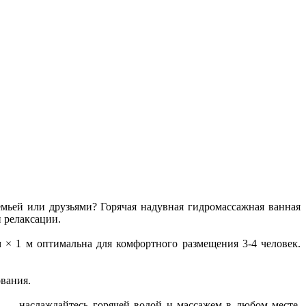
емьей или друзьями? Горячая надувная гидромассажная ванная
 релаксации.
 × 1 м оптимальна для комфортного размещения 3-4 человек.
ования.
и — наслаждайтесь горячей водой и массажем в любом месте.