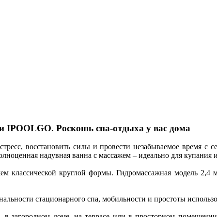
и IPOOLGO. Роскошь спа-отдыха у вас дома
 стресс, восстановить силы и провести незабываемое время с с
лноценная надувная ванна с массажем – идеально для купания и
м классической круглой формы. Гидромассажная модель 2,4 м
альности стационарного спа, мобильности и простоты использ
е, в загородном доме, на террасе или в просторном помещени