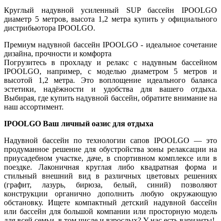
Круглый надувной усиленный SUP бассейн IPOOLGO
диаметр 5 метров, высота 1,2 метра купить у официального
дистрибьютора IPOOLGO.
Премиум надувной бассейн IPOOLGO - идеальное сочетание
дизайна, прочности и комфорта
Погрузитесь в прохладу и релакс с надувным бассейном
IPOOLGO, например, с моделью диаметром 5 метров и
высотой 1,2 метра. Это воплощение идеального баланса
эстетики, надёжности и удобства для вашего отдыха.
Выбирая, где купить надувной бассейн, обратите внимание на
наш ассортимент.
IPOOLGO Ваш личный оазис для отдыха
Надувной бассейн по технологии сапов IPOOLGO — это
продуманное решение для обустройства зоны релаксации на
приусадебном участке, даче, в спортивном комплексе или в
поездке. Лаконичная круглая либо квадратная форма и
стильный внешний вид в различных цветовых решениях
(графит, лазурь, бирюза, белый, синий) позволяют
конструкции органично дополнить любую окружающую
обстановку. Ищете компактный детский надувной бассейн
или бассейн для большой компании или просторную модель
для всей семьи, в том числе и взрослых? У нас есть варианты!