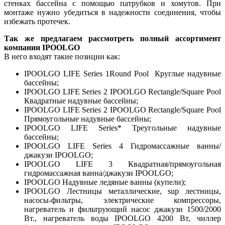
стенках бассейна с помощью патрубков и хомутов. При
монтаже нужно убедиться в надежности соединения, чтобы
избежать протечек.
Так же предлагаем рассмотреть полный ассортимент
компании IPOOLGO
В него входят такие позиции как:
IPOOLGO LIFE Series 1Round Pool Круглые надувные
бассейны;
IPOOLGO LIFE Series 2 IPOOLGO Rectangle/Square Pool
Квадратные надувные бассейны;
IPOOLGO LIFE Series 2 IPOOLGO Rectangle/Square Pool
Прямоугольные надувные бассейны;
IPOOLGO LIFE Series* Треугольные надувные
бассейны;
IPOOLGO LIFE Series 4 Гидромассажные ванны/
джакузи IPOOLGO;
IPOOLGO LIFE 3 Квадратная/прямоугольная
гидромассажная ванна/джакузи IPOOLGO;
IPOOLGO Надувные ледяные ванны (купели);
IPOOLGO Лестницы металлические, sup лестницы,
насосы-фильтры, электрические компрессоры,
нагреватель и фильтрующий насос джакузи 1500/2000
Вт., нагреватель воды IPOOLGO 4200 Вт, чиллер