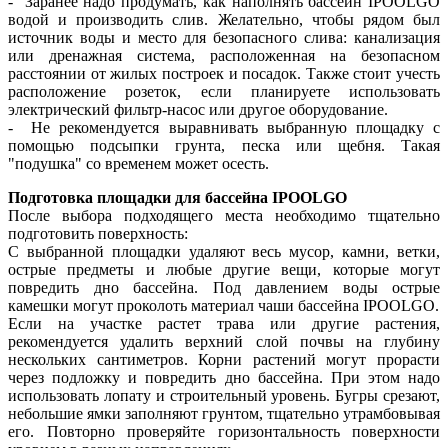
- Заранее надо продумать, как наполнять бассейн IPOOLGO
водой и производить слив. Желательно, чтобы рядом был
источник воды и место для безопасного слива: канализация
или дренажная система, расположенная на безопасном
расстоянии от жилых построек и посадок. Также стоит учесть
расположение розеток, если планируете использовать
электрический фильтр-насос или другое оборудование.
- Не рекомендуется выравнивать выбранную площадку с
помощью подсыпки грунта, песка или щебня. Такая
"подушка" со временем может осесть.
Подготовка площадки для бассейна IPOOLGO
После выбора подходящего места необходимо тщательно
подготовить поверхность:
С выбранной площадки удаляют весь мусор, камни, ветки,
острые предметы и любые другие вещи, которые могут
повредить дно бассейна. Под давлением воды острые
камешки могут проколоть материал чаши бассейна IPOOLGO.
Если на участке растет трава или другие растения,
рекомендуется удалить верхний слой почвы на глубину
нескольких сантиметров. Корни растений могут прорасти
через подложку и повредить дно бассейна. При этом надо
использовать лопату и строительный уровень. Бугры срезают,
небольшие ямки заполняют грунтом, тщательно утрамбовывая
его. Повторно проверяйте горизонтальность поверхности