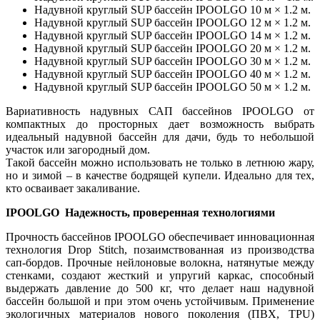
Надувной круглый SUP бассейн IPOOLGO 10 м × 1.2 м.
Надувной круглый SUP бассейн IPOOLGO 12 м × 1.2 м.
Надувной круглый SUP бассейн IPOOLGO 14 м × 1.2 м.
Надувной круглый SUP бассейн IPOOLGO 20 м × 1.2 м.
Надувной круглый SUP бассейн IPOOLGO 30 м × 1.2 м.
Надувной круглый SUP бассейн IPOOLGO 40 м × 1.2 м.
Надувной круглый SUP бассейн IPOOLGO 50 м × 1.2 м.
Вариативность надувных САП бассейнов IPOOLGO от
компактных до просторных дает возможность выбрать
идеальный надувной бассейн для дачи, будь то небольшой
участок или загородный дом.
Такой бассейн можно использовать не только в летнюю жару,
но и зимой – в качестве бодрящей купели. Идеально для тех,
кто осваивает закаливание.
IPOOLGO Надежность, проверенная технологиями
Прочность бассейнов IPOOLGO обеспечивает инновационная
технология Drop Stitch, позаимствованная из производства
сап-бордов. Прочные нейлоновые волокна, натянутые между
стенками, создают жесткий и упругий каркас, способный
выдержать давление до 500 кг, что делает наш надувной
бассейн большой и при этом очень устойчивым. Применение
экологичных материалов нового поколения (ПВХ, TPU)