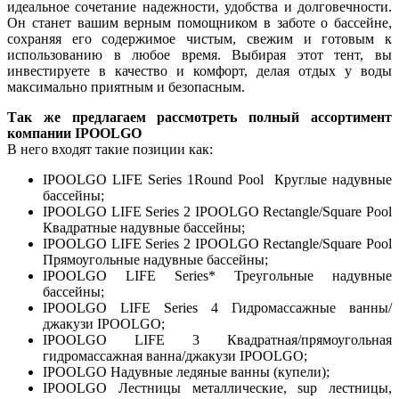
идеальное сочетание надежности, удобства и долговечности.
Он станет вашим верным помощником в заботе о бассейне,
сохраняя его содержимое чистым, свежим и готовым к
использованию в любое время. Выбирая этот тент, вы
инвестируете в качество и комфорт, делая отдых у воды
максимально приятным и безопасным.
Так же предлагаем рассмотреть полный ассортимент
компании IPOOLGO
В него входят такие позиции как:
IPOOLGO LIFE Series 1Round Pool Круглые надувные
бассейны;
IPOOLGO LIFE Series 2 IPOOLGO Rectangle/Square Pool
Квадратные надувные бассейны;
IPOOLGO LIFE Series 2 IPOOLGO Rectangle/Square Pool
Прямоугольные надувные бассейны;
IPOOLGO LIFE Series* Треугольные надувные
бассейны;
IPOOLGO LIFE Series 4 Гидромассажные ванны/
джакузи IPOOLGO;
IPOOLGO LIFE 3 Квадратная/прямоугольная
гидромассажная ванна/джакузи IPOOLGO;
IPOOLGO Надувные ледяные ванны (купели);
IPOOLGO Лестницы металлические, sup лестницы,