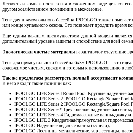
Легкость и компактность тента в сложенном виде делают его 
другом хозяйственном помещении в межсезонье.
Тент для прямоугольного бассейна IPOOLGO также помогает п
или конце купального сезона. Это позволяет продлить время 
Еще одним важным преимуществом данной модели является б
дополнительный уровень защиты и спокойствие для всей семьи
Экологически чистые материалы
гарантируют отсутствие вре
Тент для прямоугольного бассейна 6х3м IPOOLGO — это идеаль
содержимое чистым, свежим и готовым к использованию в любо
Так же предлагаем рассмотреть полный ассортимент ком
В него входят такие позиции как:
IPOOLGO LIFE Series 1Round Pool Круглые надувные ба
IPOOLGO LIFE Series 2 IPOOLGO Rectangle/Square Pool 
IPOOLGO LIFE Series 2 IPOOLGO Rectangle/Square Pool 
IPOOLGO LIFE Series* Треугольные надувные бассейны;
IPOOLGO LIFE Series 4 Гидромассажные ванны/джакуз
IPOOLGO LIFE 3 Квадратная/прямоугольная гидромасса
IPOOLGO Надувные ледяные ванны (купели);
IPOOLGO Лестницы металлические, sup лестницы, насосы