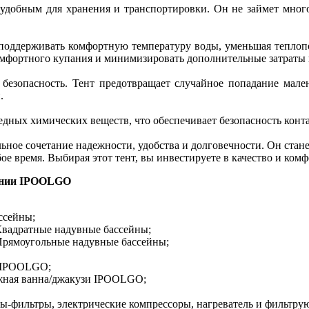
удобным для хранения и транспортировки. Он не займет много 
оддерживать комфортную температуру воды, уменьшая теплопот
комфортного купания и минимизировать дополнительные затраты 
езопасность. Тент предотвращает случайное попадание мале
.
дных химических веществ, что обеспечивает безопасность контак
ное сочетание надежности, удобства и долговечности. Он стане
е время. Выбирая этот тент, вы инвестируете в качество и ком
пании IPOOLGO
ссейны;
Квадратные надувные бассейны;
Прямоугольные надувные бассейны;
и IPOOLGO;
жная ванна/джакузи IPOOLGO;
-фильтры, электрические компрессоры, нагреватель и фильтру