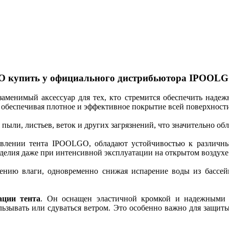
GO купить у официального дистрибьютора IPOOL
менимый аксессуар для тех, кто стремится обеспечить надеж
а, обеспечивая плотное и эффективное покрытие всей поверхност
ыли, листьев, веток и других загрязнений, что значительно обл
овлении тента IPOOLGO, обладают устойчивостью к различн
елия даже при интенсивной эксплуатации на открытом воздухе 
вению влаги, одновременно снижая испарение воды из бассей
ации тента
. Он оснащен эластичной кромкой и надежными 
льзывать или сдуваться ветром. Это особенно важно для защит