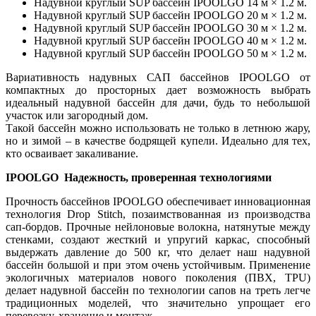
Надувной круглый SUP бассейн IPOOLGO 14 м × 1.2 м.
Надувной круглый SUP бассейн IPOOLGO 20 м × 1.2 м.
Надувной круглый SUP бассейн IPOOLGO 30 м × 1.2 м.
Надувной круглый SUP бассейн IPOOLGO 40 м × 1.2 м.
Надувной круглый SUP бассейн IPOOLGO 50 м × 1.2 м.
Вариативность надувных САП бассейнов IPOOLGO от
компактных до просторных дает возможность выбрать
идеальный надувной бассейн для дачи, будь то небольшой
участок или загородный дом.
Такой бассейн можно использовать не только в летнюю жару,
но и зимой – в качестве бодрящей купели. Идеально для тех,
кто осваивает закаливание.
IPOOLGO Надежность, проверенная технологиями
Прочность бассейнов IPOOLGO обеспечивает инновационная
технология Drop Stitch, позаимствованная из производства
сап-бордов. Прочные нейлоновые волокна, натянутые между
стенками, создают жесткий и упругий каркас, способный
выдержать давление до 500 кг, что делает наш надувной
бассейн большой и при этом очень устойчивым. Применение
экологичных материалов нового поколения (ПВХ, TPU)
делает надувной бассейн по технологии сапов на треть легче
традиционных моделей, что значительно упрощает его
перевозку, хранение и монтаж.