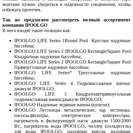
монтаже нужно убедиться в надежности соединения, чтобы
избежать протечек.
Так же предлагаем рассмотреть полный ассортимент
компании IPOOLGO
В него входят такие позиции как:
IPOOLGO LIFE Series 1Round Pool Круглые надувные
бассейны;
IPOOLGO LIFE Series 2 IPOOLGO Rectangle/Square Pool
Квадратные надувные бассейны;
IPOOLGO LIFE Series 2 IPOOLGO Rectangle/Square Pool
Прямоугольные надувные бассейны;
IPOOLGO LIFE Series* Треугольные надувные
бассейны;
IPOOLGO LIFE Series 4 Гидромассажные ванны/
джакузи IPOOLGO;
IPOOLGO LIFE 3 Квадратная/прямоугольная
гидромассажная ванна/джакузи IPOOLGO;
IPOOLGO Надувные ледяные ванны (купели);
IPOOLGO Лестницы металлические, sup лестницы,
насосы-фильтры, электрические компрессоры,
нагреватель и фильтрующий насос джакузи 1500/2000
Вт., нагреватель воды IPOOLGO, чиллер (охладитель)
для воды IPOOLGO, надувные кресла, надувные